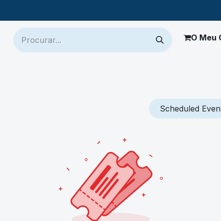
O Meu 
ch
Jaltest
Mais Produtos
Onde Comprar
Suporte
Scheduled Even