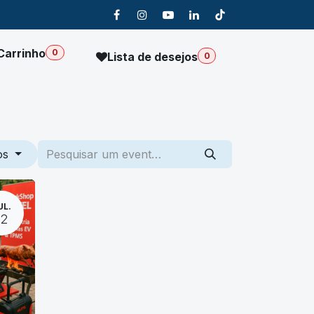
Carrinho
0
Lista de desejos
0
Sobre Nós
os
UL.
12