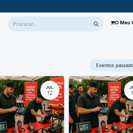
O Meu 
ch
Jaltest
Mais Produtos
Onde Comprar
Suporte
Eventos passad
JUL.
J
12