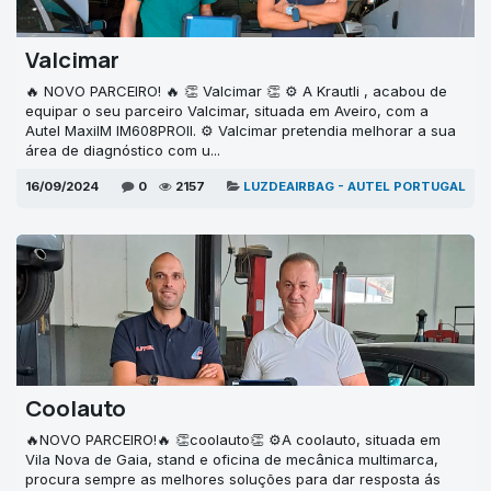
Valcimar
🔥 NOVO PARCEIRO! 🔥 👏 Valcimar 👏 ⚙ A Krautli , acabou de
equipar o seu parceiro Valcimar, situada em Aveiro, com a
Autel MaxiIM IM608PROII. ⚙ Valcimar pretendia melhorar a sua
área de diagnóstico com u...
16/09/2024
0
2157
LUZDEAIRBAG - AUTEL PORTUGAL
Coolauto
🔥NOVO PARCEIRO!🔥 👏coolauto👏 ⚙A coolauto, situada em
Vila Nova de Gaia, stand e oficina de mecânica multimarca,
procura sempre as melhores soluções para dar resposta ás