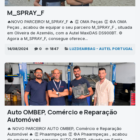
M_SPRAY_F
🔥NOVO PARCEIRO! M_SPRAY_F 🔥 👏 OMA Peças 👏 ⚙A OMA
Peças , acabou de equipar o seu parceiro M_SPRAY_F , situada
em Oliveira de Azeméis, com a Autel MaxiDAS DS900BT. ⚙
Agora a M_SPRAY_F, consegue oferece...
14/08/2024
0
1847
LUZDEAIRBAG - AUTEL PORTUGAL
Auto OMBEP, Comércio e Reparação
Automóvel
🔥 NOVO PARCEIRO! AUTO OMBEP, Comércio e Reparação
Automóvel 🔥 👏 Phaarmpeças 👏 ⚙A Phaarmpeças , acabou
de equipar o seu parceiro AUTO OMBEP, situada em Santa