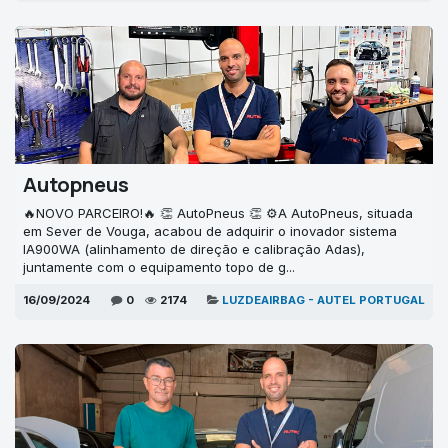
Autopneus
🔥NOVO PARCEIRO!🔥 👏 AutoPneus 👏 ⚙A AutoPneus, situada
em Sever de Vouga, acabou de adquirir o inovador sistema
IA900WA (alinhamento de direção e calibração Adas),
juntamente com o equipamento topo de g...
16/09/2024
0
2174
LUZDEAIRBAG - AUTEL PORTUGAL