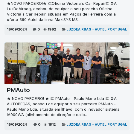
🔥NOVO PARCEIRO!🔥 👏Oficina Victoria´s Car Repair👏 ⚙A
LuzDeAirbag, acabou de equipar o seu parceiro Oficina
Victoria´s Car Repair, situada em Paços de Ferreira com a
oferta 360 Autel da linha MaxiSYS MS...
16/09/2024
0
1962
LUZDEAIRBAG - AUTEL PORTUGAL
PMAuto
🔥 NOVO PARCEIRO! 🔥 👏 PMAuto - Paulo Mano Lda 👏 ⚙A
AUTOPEÇAS, acabou de equipar o seu parceiro PMAuto -
Paulo Mano Lda, situada em Ílhavo, com o inovador sistema
IA900WA (alinhamento de direção e calib...
16/09/2024
0
1812
LUZDEAIRBAG - AUTEL PORTUGAL