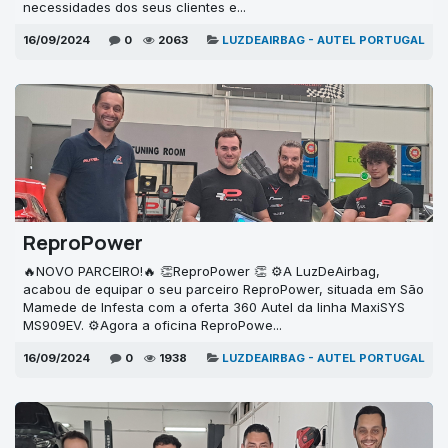
necessidades dos seus clientes e...
16/09/2024
0
2063
LUZDEAIRBAG - AUTEL PORTUGAL
ReproPower
🔥NOVO PARCEIRO!🔥 👏ReproPower 👏 ⚙A LuzDeAirbag,
acabou de equipar o seu parceiro ReproPower, situada em São
Mamede de Infesta com a oferta 360 Autel da linha MaxiSYS
MS909EV. ⚙Agora a oficina ReproPowe...
16/09/2024
0
1938
LUZDEAIRBAG - AUTEL PORTUGAL