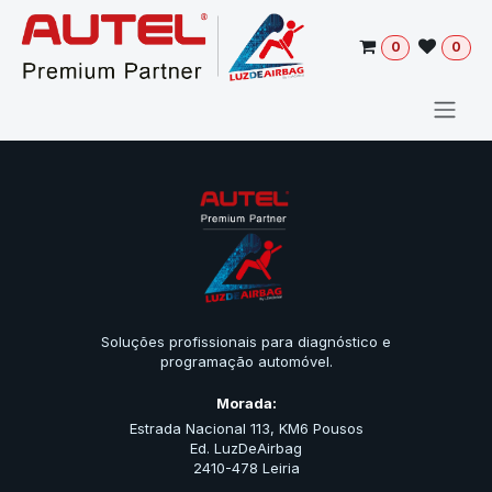
Pular para o conteúdo
0
0
Soluções profissionais para diagnóstico e
programação automóvel.
Morada:
Estrada Nacional 113, KM6 Pousos
Ed. LuzDeAirbag
2410-478 Leiria