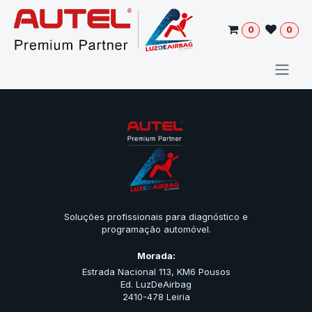
Pular para o conteúdo
0
0
Soluções profissionais para diagnóstico e
programação automóvel.
Morada:
Estrada Nacional 113, KM6 Pousos
Ed. LuzDeAirbag
2410-478 Leiria