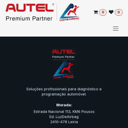
Pular para o conteúdo
0
0
Soluções profissionais para diagnóstico e
programação automóvel.
Morada:
Estrada Nacional 113, KM6 Pousos
Ed. LuzDeAirbag
2410-478 Leiria