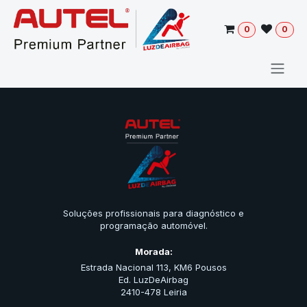
Pular para o conteúdo
0
0
Soluções profissionais para diagnóstico e
programação automóvel.
Morada:
Estrada Nacional 113, KM6 Pousos
Ed. LuzDeAirbag
2410-478 Leiria