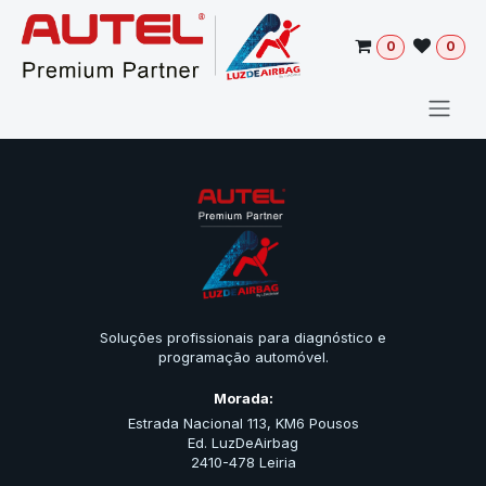
Pular para o conteúdo
0
0
Soluções profissionais para diagnóstico e
programação automóvel.
Morada:
Estrada Nacional 113, KM6 Pousos
Ed. LuzDeAirbag
2410-478 Leiria