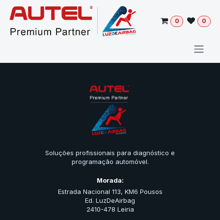
Pular para o conteúdo
0
0
Soluções profissionais para diagnóstico e
programação automóvel.
Morada:
Estrada Nacional 113, KM6 Pousos
Ed. LuzDeAirbag
2410-478 Leiria