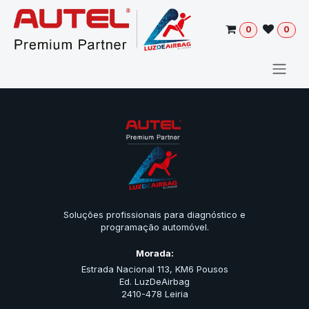
Pular para o conteúdo
0
0
Soluções profissionais para diagnóstico e
programação automóvel.
Morada:
Estrada Nacional 113, KM6 Pousos
Ed. LuzDeAirbag
2410-478 Leiria