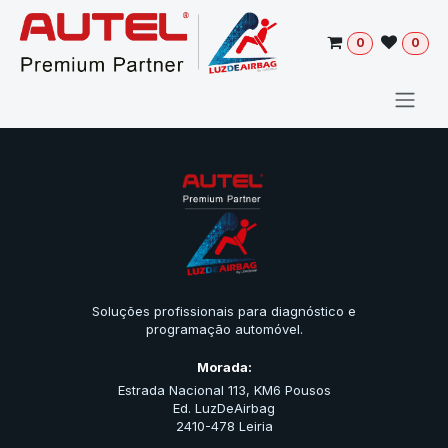
Pular para o conteúdo
0
0
Soluções profissionais para diagnóstico e
programação automóvel.
Morada:
Estrada Nacional 113, KM6 Pousos
Ed. LuzDeAirbag
2410-478 Leiria