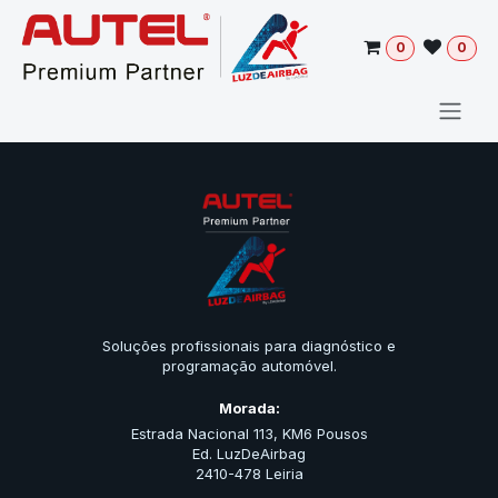
Pular para o conteúdo
0
0
Soluções profissionais para diagnóstico e
programação automóvel.
Morada:
Estrada Nacional 113, KM6 Pousos
Ed. LuzDeAirbag
2410-478 Leiria