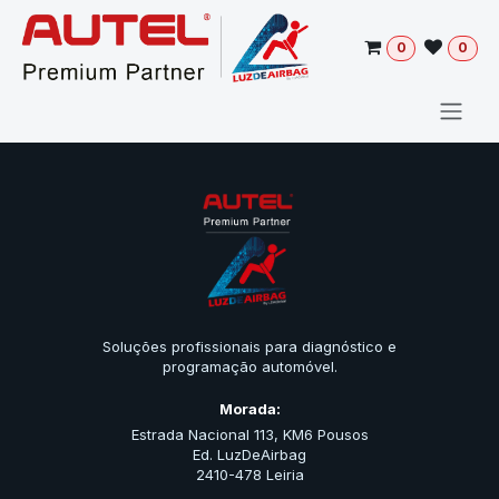
Pular para o conteúdo
0
0
Soluções profissionais para diagnóstico e
programação automóvel.
Morada:
Estrada Nacional 113, KM6 Pousos
Ed. LuzDeAirbag
2410-478 Leiria