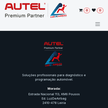
Pular para o conteúdo
0
0
Soluções profissionais para diagnóstico e
programação automóvel.
Morada:
Estrada Nacional 113, KM6 Pousos
Ed. LuzDeAirbag
2410-478 Leiria