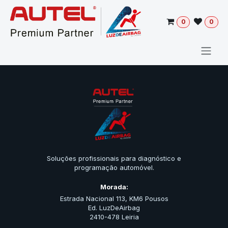
Pular para o conteúdo
0
0
Soluções profissionais para diagnóstico e
programação automóvel.
Morada:
Estrada Nacional 113, KM6 Pousos
Ed. LuzDeAirbag
2410-478 Leiria