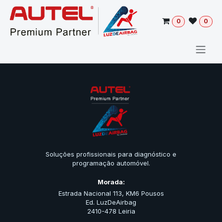
Pular para o conteúdo
0
0
Soluções profissionais para diagnóstico e
programação automóvel.
Morada:
Estrada Nacional 113, KM6 Pousos
Ed. LuzDeAirbag
2410-478 Leiria